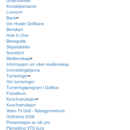
Grasrotandel
Kontaktpersoner
Lovnorm
Bane
Om Hvaler Golfbane
Banekart
Hole In One
Baneguide
Slopetabeller
Scorekort
Medlemskap
Informasjon om våre medlemskap
Innmeldingskjema
Turneringer
Om turneringer
Turneringsprogram i Golfbox
Fotoalbum
Kurs/Instruksjon
Kurs/Instruksjon
Veien Til Golf - Nybegynnerkurs
Golfcamp 2026
Presentasjon av vår pro
Påmelding VTG kurs