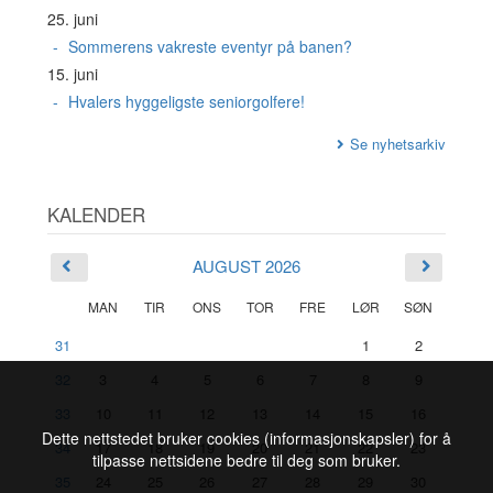
25. juni
Sommerens vakreste eventyr på banen?
15. juni
Hvalers hyggeligste seniorgolfere!
Se nyhetsarkiv
KALENDER
AUGUST 2026
MAN
TIR
ONS
TOR
FRE
LØR
SØN
31
1
2
32
3
4
5
6
7
8
9
33
10
11
12
13
14
15
16
Dette nettstedet bruker cookies (informasjonskapsler) for å
34
17
18
19
20
21
22
23
tilpasse nettsidene bedre til deg som bruker.
35
24
25
26
27
28
29
30