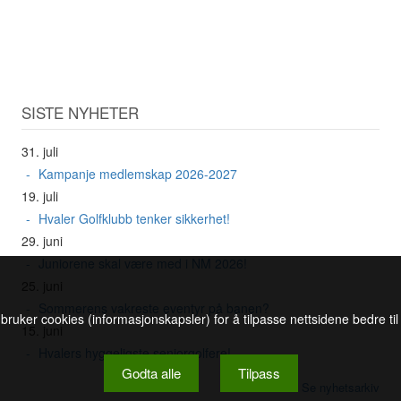
SISTE NYHETER
31. juli
Kampanje medlemskap 2026-2027
19. juli
Hvaler Golfklubb tenker sikkerhet!
29. juni
Juniorene skal være med i NM 2026!
25. juni
Sommerens vakreste eventyr på banen?
 bruker cookies (informasjonskapsler) for å tilpasse nettsidene bedre ti
15. juni
Hvalers hyggeligste seniorgolfere!
Godta alle
Tilpass
Se nyhetsarkiv