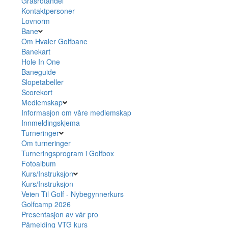
Grasrotandel
Kontaktpersoner
Lovnorm
Bane
Om Hvaler Golfbane
Banekart
Hole In One
Baneguide
Slopetabeller
Scorekort
Medlemskap
Informasjon om våre medlemskap
Innmeldingskjema
Turneringer
Om turneringer
Turneringsprogram i Golfbox
Fotoalbum
Kurs/Instruksjon
Kurs/Instruksjon
Veien Til Golf - Nybegynnerkurs
Golfcamp 2026
Presentasjon av vår pro
Påmelding VTG kurs