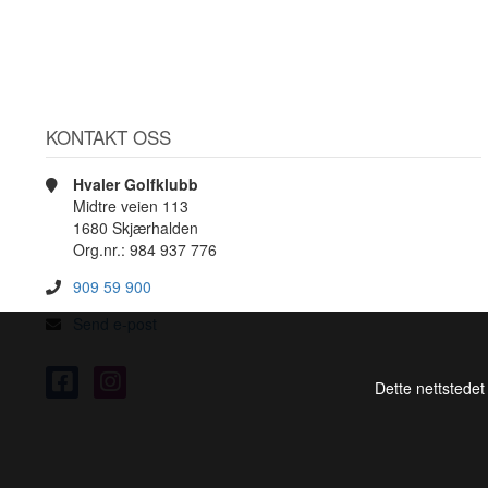
KONTAKT OSS
Hvaler Golfklubb
Midtre veien 113
1680 Skjærhalden
Org.nr.: 984 937 776
909 59 900
Send e-post
Dette nettstedet