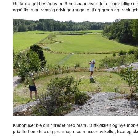
Golfanlegget består av en 9-hullsbane hvor det er forskjellige uts
også finne en romslig drivinge-range, putting-green og trenings
Klubbhuset ble ominnredet med restaurantkjøkken og nye møbler
prioritert en rikholdig pro-shop med masser av køller, klær og sk