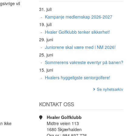
sivrige vil
31. juli
Kampanje medlemskap 2026-2027
19. juli
Hvaler Golfklubb tenker sikkerhet!
29. juni
Juniorene skal være med i NM 2026!
25. juni
Sommerens vakreste eventyr på banen?
15. juni
Hvalers hyggeligste seniorgolfere!
Se nyhetsarkiv
KONTAKT OSS
Hvaler Golfklubb
Midtre veien 113
n ikke
1680 Skjærhalden
Org.nr.: 984 937 776