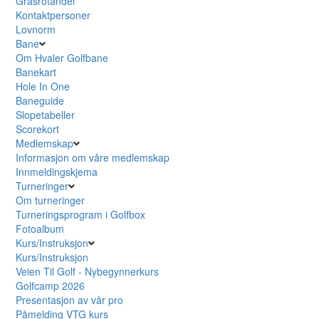
Grasrotandel
Kontaktpersoner
Lovnorm
Bane
Om Hvaler Golfbane
Banekart
Hole In One
Baneguide
Slopetabeller
Scorekort
Medlemskap
Informasjon om våre medlemskap
Innmeldingskjema
Turneringer
Om turneringer
Turneringsprogram i Golfbox
Fotoalbum
Kurs/Instruksjon
Kurs/Instruksjon
Veien Til Golf - Nybegynnerkurs
Golfcamp 2026
Presentasjon av vår pro
Påmelding VTG kurs