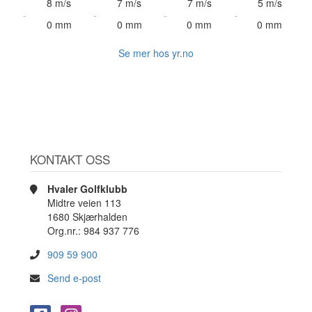
8 m/s
7 m/s
7 m/s
5 m/s
0 mm
0 mm
0 mm
0 mm
Se mer hos yr.no
KONTAKT OSS
Hvaler Golfklubb
Midtre veien 113
1680 Skjærhalden
Org.nr.: 984 937 776
909 59 900
Send e-post