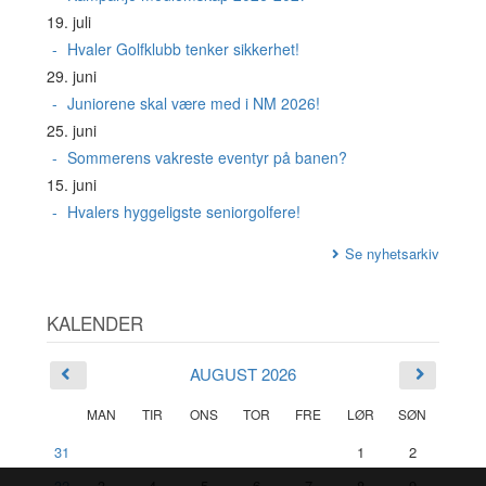
19. juli
Hvaler Golfklubb tenker sikkerhet!
29. juni
Juniorene skal være med i NM 2026!
25. juni
Sommerens vakreste eventyr på banen?
15. juni
Hvalers hyggeligste seniorgolfere!
Se nyhetsarkiv
KALENDER
AUGUST 2026
MAN
TIR
ONS
TOR
FRE
LØR
SØN
31
1
2
32
3
4
5
6
7
8
9