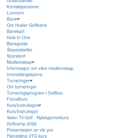
Grasrotandel
Kontaktpersoner
Lovnorm
Bane
Om Hvaler Golfbane
Banekart
Hole In One
Baneguide
Slopetabeller
Scorekort
Medlemskap
Informasjon om våre medlemskap
Innmeldingskjema
Turneringer
Om turneringer
Turneringsprogram i Golfbox
Fotoalbum
Kurs/Instruksjon
Kurs/Instruksjon
Veien Til Golf - Nybegynnerkurs
Golfcamp 2026
Presentasjon av vår pro
Påmelding VTG kurs