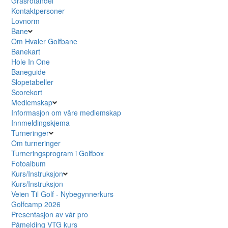
Grasrotandel
Kontaktpersoner
Lovnorm
Bane
Om Hvaler Golfbane
Banekart
Hole In One
Baneguide
Slopetabeller
Scorekort
Medlemskap
Informasjon om våre medlemskap
Innmeldingskjema
Turneringer
Om turneringer
Turneringsprogram i Golfbox
Fotoalbum
Kurs/Instruksjon
Kurs/Instruksjon
Veien Til Golf - Nybegynnerkurs
Golfcamp 2026
Presentasjon av vår pro
Påmelding VTG kurs