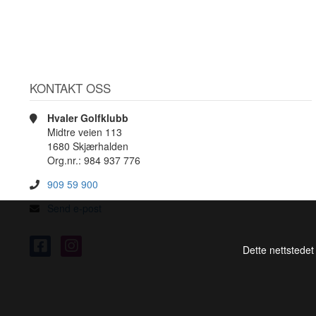
KONTAKT OSS
Hvaler Golfklubb
Midtre veien 113
1680 Skjærhalden
Org.nr.: 984 937 776
909 59 900
Send e-post
Dette nettstedet