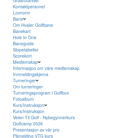
Grasrotandel
Kontaktpersoner
Lovnorm
Bane
Om Hvaler Golfbane
Banekart
Hole In One
Baneguide
Slopetabeller
Scorekort
Medlemskap
Informasjon om våre medlemskap
Innmeldingskjema
Turneringer
Om turneringer
Turneringsprogram i Golfbox
Fotoalbum
Kurs/Instruksjon
Kurs/Instruksjon
Veien Til Golf - Nybegynnerkurs
Golfcamp 2026
Presentasjon av vår pro
Påmelding VTG kurs