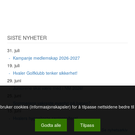
SISTE NYHETER
31. juli
Kampanje medlemskap 2026-2027
19. juli
Hvaler Golfklubb tenker sikkerhet!
29. juni
Juniorene skal være med i NM 2026!
25. juni
Sommerens vakreste eventyr på banen?
 bruker cookies (informasjonskapsler) for å tilpasse nettsidene bedre ti
15. juni
Hvalers hyggeligste seniorgolfere!
Godta alle
Tilpass
Se nyhetsarkiv