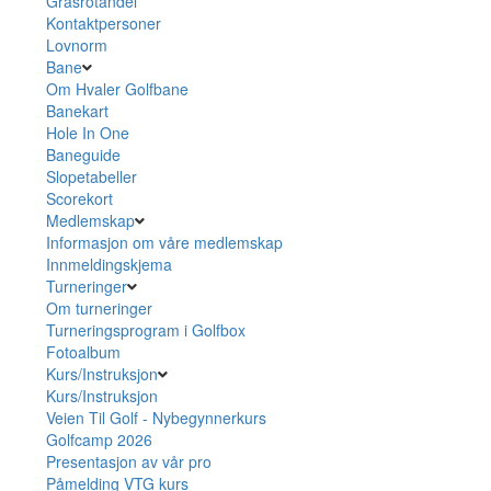
Grasrotandel
Kontaktpersoner
Lovnorm
Bane
Om Hvaler Golfbane
Banekart
Hole In One
Baneguide
Slopetabeller
Scorekort
Medlemskap
Informasjon om våre medlemskap
Innmeldingskjema
Turneringer
Om turneringer
Turneringsprogram i Golfbox
Fotoalbum
Kurs/Instruksjon
Kurs/Instruksjon
Veien Til Golf - Nybegynnerkurs
Golfcamp 2026
Presentasjon av vår pro
Påmelding VTG kurs