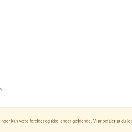
iv
inger kan være foreldet og ikke lenger gjeldende. Vi anbefaler at du le