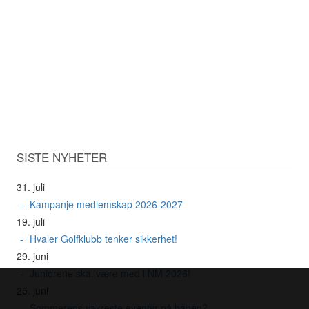
SISTE NYHETER
31. juli
Kampanje medlemskap 2026-2027
19. juli
Hvaler Golfklubb tenker sikkerhet!
29. juni
Juniorene skal være med i NM 2026!
25. juni
Sommerens vakreste eventyr på banen?