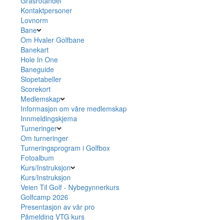
Grasrotandel
Kontaktpersoner
Lovnorm
Bane
Om Hvaler Golfbane
Banekart
Hole In One
Baneguide
Slopetabeller
Scorekort
Medlemskap
Informasjon om våre medlemskap
Innmeldingskjema
Turneringer
Om turneringer
Turneringsprogram i Golfbox
Fotoalbum
Kurs/Instruksjon
Kurs/Instruksjon
Veien Til Golf - Nybegynnerkurs
Golfcamp 2026
Presentasjon av vår pro
Påmelding VTG kurs