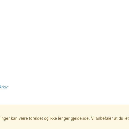
Arkiv
inger kan være foreldet og ikke lenger gjeldende. Vi anbefaler at du le