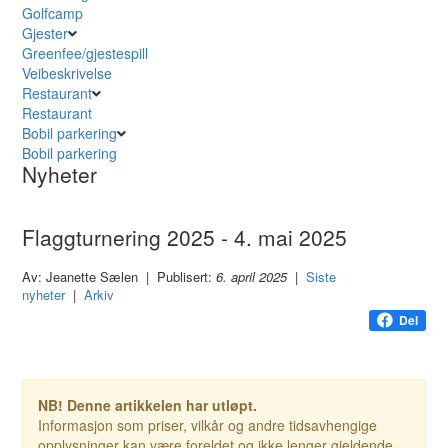
Golfcamp
Gjester
Greenfee/gjestespill
Veibeskrivelse
Restaurant
Restaurant
Bobil parkering
Bobil parkering
Nyheter
Flaggturnering 2025 - 4. mai 2025
Av: Jeanette Sælen | Publisert:
6. april 2025
|
Siste
nyheter
|
Arkiv
Del
NB! Denne artikkelen har utløpt.
Informasjon som priser, vilkår og andre tidsavhengige
opplysninger kan være foreldet og ikke lenger gjeldende.