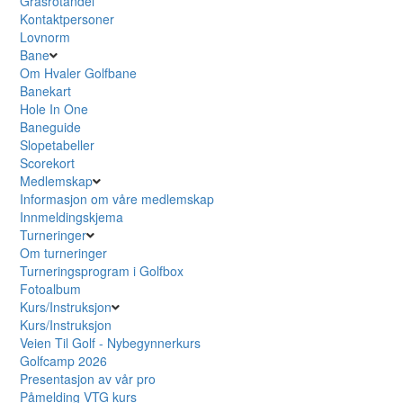
Grasrotandel
Kontaktpersoner
Lovnorm
Bane
Om Hvaler Golfbane
Banekart
Hole In One
Baneguide
Slopetabeller
Scorekort
Medlemskap
Informasjon om våre medlemskap
Innmeldingskjema
Turneringer
Om turneringer
Turneringsprogram i Golfbox
Fotoalbum
Kurs/Instruksjon
Kurs/Instruksjon
Veien Til Golf - Nybegynnerkurs
Golfcamp 2026
Presentasjon av vår pro
Påmelding VTG kurs