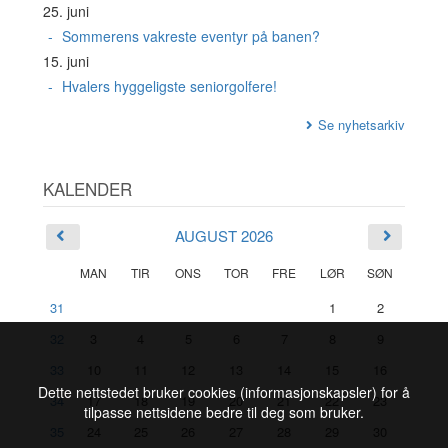
25. juni
Sommerens vakreste eventyr på banen?
15. juni
Hvalers hyggeligste seniorgolfere!
Se nyhetsarkiv
KALENDER
AUGUST 2026
MAN
TIR
ONS
TOR
FRE
LØR
SØN
31
1
2
32
3
4
5
6
7
8
9
33
10
11
12
13
14
15
16
Dette nettstedet bruker cookies (informasjonskapsler) for å
34
17
18
19
20
21
22
23
tilpasse nettsidene bedre til deg som bruker.
35
24
25
26
27
28
29
30