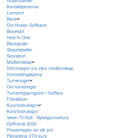
Grasrotandel
Kontaktpersoner
Lovnorm
Bane
Om Hvaler Golfbane
Banekart
Hole In One
Baneguide
Slopetabeller
Scorekort
Medlemskap
Informasjon om våre medlemskap
Innmeldingskjema
Turneringer
Om turneringer
Turneringsprogram i Golfbox
Fotoalbum
Kurs/Instruksjon
Kurs/Instruksjon
Veien Til Golf - Nybegynnerkurs
Golfcamp 2026
Presentasjon av vår pro
Påmelding VTG kurs