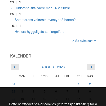
29. juni
Juniorene skal være med i NM 2026!
25. juni
Sommerens vakreste eventyr på banen?
15. juni
Hvalers hyggeligste seniorgolfere!
Se nyhetsarkiv
KALENDER
AUGUST 2026
MAN
TIR
ONS
TOR
FRE
LØR
SØN
31
1
2
32
3
4
5
6
7
8
9
33
10
11
12
13
14
15
16
Dette nettstedet bruker cookies (informasjonskapsler) for å
34
17
18
19
20
21
22
23