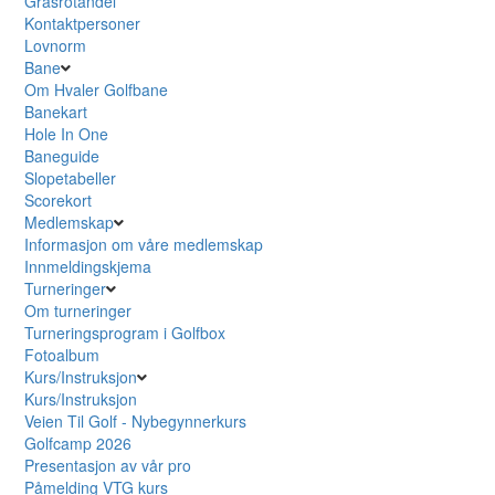
Grasrotandel
Kontaktpersoner
Lovnorm
Bane
Om Hvaler Golfbane
Banekart
Hole In One
Baneguide
Slopetabeller
Scorekort
Medlemskap
Informasjon om våre medlemskap
Innmeldingskjema
Turneringer
Om turneringer
Turneringsprogram i Golfbox
Fotoalbum
Kurs/Instruksjon
Kurs/Instruksjon
Veien Til Golf - Nybegynnerkurs
Golfcamp 2026
Presentasjon av vår pro
Påmelding VTG kurs