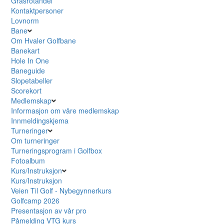
Grasrotandel
Kontaktpersoner
Lovnorm
Bane
Om Hvaler Golfbane
Banekart
Hole In One
Baneguide
Slopetabeller
Scorekort
Medlemskap
Informasjon om våre medlemskap
Innmeldingskjema
Turneringer
Om turneringer
Turneringsprogram i Golfbox
Fotoalbum
Kurs/Instruksjon
Kurs/Instruksjon
Veien Til Golf - Nybegynnerkurs
Golfcamp 2026
Presentasjon av vår pro
Påmelding VTG kurs