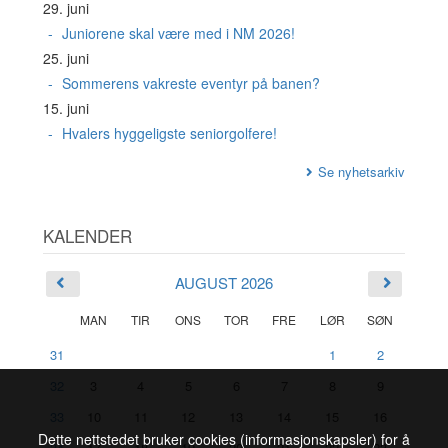
29. juni
Juniorene skal være med i NM 2026!
25. juni
Sommerens vakreste eventyr på banen?
15. juni
Hvalers hyggeligste seniorgolfere!
Se nyhetsarkiv
KALENDER
AUGUST 2026
MAN
TIR
ONS
TOR
FRE
LØR
SØN
31
1
2
32
3
4
5
6
7
8
9
33
10
11
12
13
14
15
16
Dette nettstedet bruker cookies (informasjonskapsler) for å
34
17
18
19
20
21
22
23