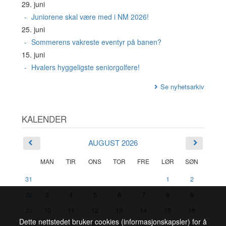
29. juni
Juniorene skal være med i NM 2026!
25. juni
Sommerens vakreste eventyr på banen?
15. juni
Hvalers hyggeligste seniorgolfere!
Se nyhetsarkiv
KALENDER
AUGUST 2026
MAN
TIR
ONS
TOR
FRE
LØR
SØN
31
1
2
32
3
4
5
6
7
8
9
33
10
11
12
13
14
15
16
Dette nettstedet bruker cookies (informasjonskapsler) for å
34
17
18
19
20
21
22
23