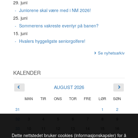
29. juni
Juniorene skal være med i NM 2026!
25. juni
Sommerens vakreste eventyr på banen?
15. juni
Hvalers hyggeligste seniorgolfere!
Se nyhetsarkiv
KALENDER
AUGUST 2026
MAN
TIR
ONS
TOR
FRE
LØR
SØN
31
1
2
32
3
4
5
6
7
8
9
33
10
11
12
13
14
15
16
Dette nettstedet bruker cookies (informasjonskapsler) for å
34
17
18
19
20
21
22
23