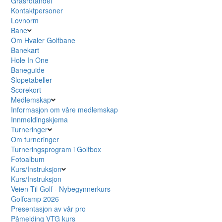
Grasrotandel
Kontaktpersoner
Lovnorm
Bane
Om Hvaler Golfbane
Banekart
Hole In One
Baneguide
Slopetabeller
Scorekort
Medlemskap
Informasjon om våre medlemskap
Innmeldingskjema
Turneringer
Om turneringer
Turneringsprogram i Golfbox
Fotoalbum
Kurs/Instruksjon
Kurs/Instruksjon
Veien Til Golf - Nybegynnerkurs
Golfcamp 2026
Presentasjon av vår pro
Påmelding VTG kurs