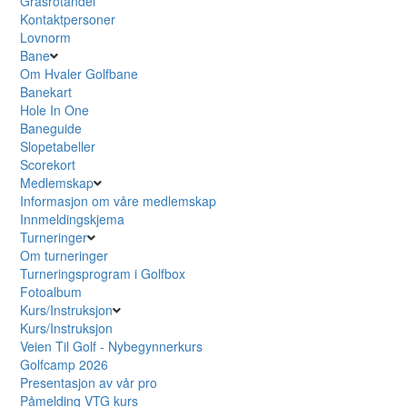
Grasrotandel
Kontaktpersoner
Lovnorm
Bane
Om Hvaler Golfbane
Banekart
Hole In One
Baneguide
Slopetabeller
Scorekort
Medlemskap
Informasjon om våre medlemskap
Innmeldingskjema
Turneringer
Om turneringer
Turneringsprogram i Golfbox
Fotoalbum
Kurs/Instruksjon
Kurs/Instruksjon
Veien Til Golf - Nybegynnerkurs
Golfcamp 2026
Presentasjon av vår pro
Påmelding VTG kurs