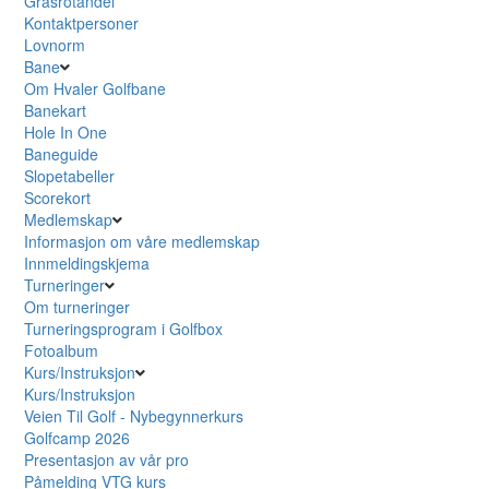
Grasrotandel
Kontaktpersoner
Lovnorm
Bane
Om Hvaler Golfbane
Banekart
Hole In One
Baneguide
Slopetabeller
Scorekort
Medlemskap
Informasjon om våre medlemskap
Innmeldingskjema
Turneringer
Om turneringer
Turneringsprogram i Golfbox
Fotoalbum
Kurs/Instruksjon
Kurs/Instruksjon
Veien Til Golf - Nybegynnerkurs
Golfcamp 2026
Presentasjon av vår pro
Påmelding VTG kurs