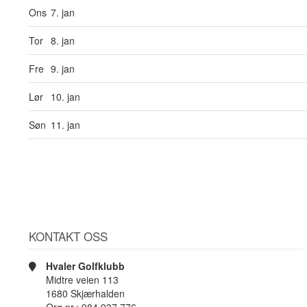
Ons
7. jan
Tor
8. jan
Fre
9. jan
Lør
10. jan
Søn
11. jan
KONTAKT OSS
Hvaler Golfklubb
Midtre veien 113
1680 Skjærhalden
Org.nr.: 984 937 776