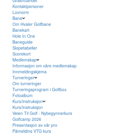
Grasrotandel
Kontaktpersoner
Lovnorm
Bane
Om Hvaler Golfbane
Banekart
Hole In One
Baneguide
Slopetabeller
Scorekort
Medlemskap
Informasjon om våre medlemskap
Innmeldingskjema
Turneringer
Om turneringer
Turneringsprogram i Golfbox
Fotoalbum
Kurs/Instruksjon
Kurs/Instruksjon
Veien Til Golf - Nybegynnerkurs
Golfcamp 2026
Presentasjon av vår pro
Påmelding VTG kurs