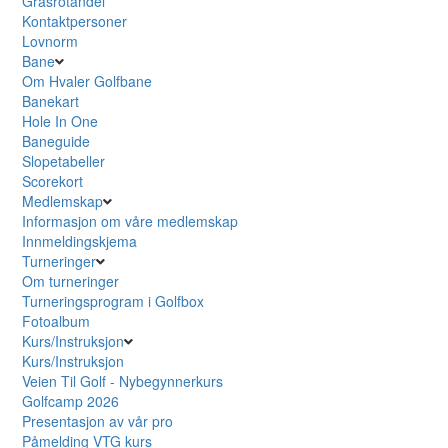
Grasrotandel
Kontaktpersoner
Lovnorm
Bane
Om Hvaler Golfbane
Banekart
Hole In One
Baneguide
Slopetabeller
Scorekort
Medlemskap
Informasjon om våre medlemskap
Innmeldingskjema
Turneringer
Om turneringer
Turneringsprogram i Golfbox
Fotoalbum
Kurs/Instruksjon
Kurs/Instruksjon
Veien Til Golf - Nybegynnerkurs
Golfcamp 2026
Presentasjon av vår pro
Påmelding VTG kurs