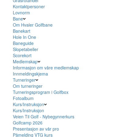
Grasrotandel
Kontaktpersoner
Lovnorm
Bane
Om Hvaler Golfbane
Banekart
Hole In One
Baneguide
Slopetabeller
Scorekort
Medlemskap
Informasjon om våre medlemskap
Innmeldingskjema
Turneringer
Om turneringer
Turneringsprogram i Golfbox
Fotoalbum
Kurs/Instruksjon
Kurs/Instruksjon
Veien Til Golf - Nybegynnerkurs
Golfcamp 2026
Presentasjon av vår pro
Påmelding VTG kurs