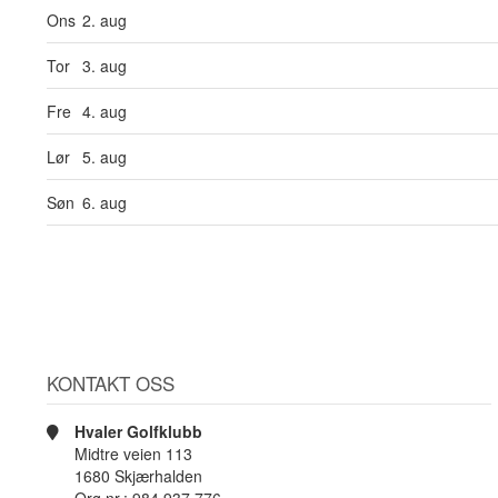
Ons
2. aug
Tor
3. aug
Fre
4. aug
Lør
5. aug
Søn
6. aug
KONTAKT OSS
Hvaler Golfklubb
Midtre veien 113
1680 Skjærhalden
Org.nr.: 984 937 776