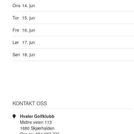
Ons
14. jun
Tor
15. jun
Fre
16. jun
Lør
17. jun
Søn
18. jun
KONTAKT OSS
Hvaler Golfklubb
Midtre veien 113
1680 Skjærhalden
Org.nr.: 984 937 776