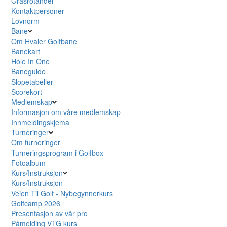
Grasrotandel
Kontaktpersoner
Lovnorm
Bane
Om Hvaler Golfbane
Banekart
Hole In One
Baneguide
Slopetabeller
Scorekort
Medlemskap
Informasjon om våre medlemskap
Innmeldingskjema
Turneringer
Om turneringer
Turneringsprogram i Golfbox
Fotoalbum
Kurs/Instruksjon
Kurs/Instruksjon
Veien Til Golf - Nybegynnerkurs
Golfcamp 2026
Presentasjon av vår pro
Påmelding VTG kurs