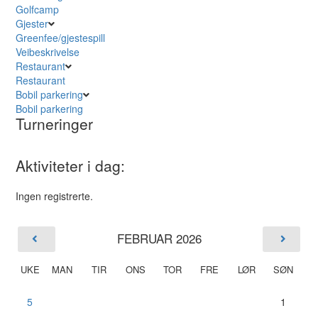
Golfcamp
Gjester
Greenfee/gjestespill
Veibeskrivelse
Restaurant
Restaurant
Bobil parkering
Bobil parkering
Turneringer
Aktiviteter i dag:
Ingen registrerte.
FEBRUAR 2026
UKE
MAN
TIR
ONS
TOR
FRE
LØR
SØN
5
1