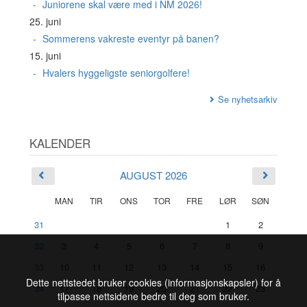
Juniorene skal være med i NM 2026!
25. juni
Sommerens vakreste eventyr på banen?
15. juni
Hvalers hyggeligste seniorgolfere!
Se nyhetsarkiv
KALENDER
AUGUST 2026
MAN
TIR
ONS
TOR
FRE
LØR
SØN
31
1
2
32
3
4
5
6
7
8
9
33
10
11
12
13
14
15
16
Dette nettstedet bruker cookies (informasjonskapsler) for å
34
17
18
19
20
21
22
23
tilpasse nettsidene bedre til deg som bruker.