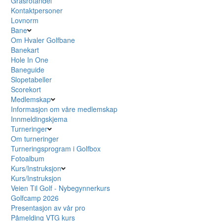
Grasrotandel
Kontaktpersoner
Lovnorm
Bane
Om Hvaler Golfbane
Banekart
Hole In One
Baneguide
Slopetabeller
Scorekort
Medlemskap
Informasjon om våre medlemskap
Innmeldingskjema
Turneringer
Om turneringer
Turneringsprogram i Golfbox
Fotoalbum
Kurs/Instruksjon
Kurs/Instruksjon
Veien Til Golf - Nybegynnerkurs
Golfcamp 2026
Presentasjon av vår pro
Påmelding VTG kurs