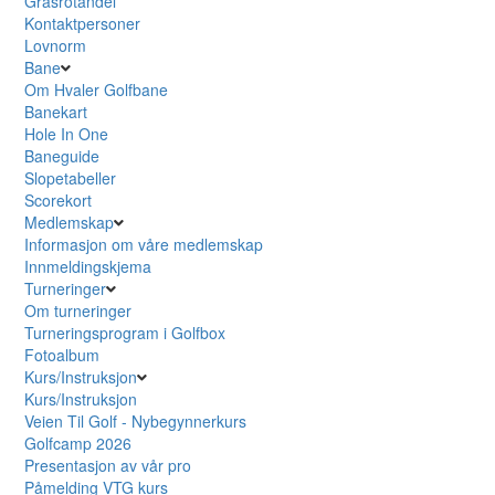
Grasrotandel
Kontaktpersoner
Lovnorm
Bane
Om Hvaler Golfbane
Banekart
Hole In One
Baneguide
Slopetabeller
Scorekort
Medlemskap
Informasjon om våre medlemskap
Innmeldingskjema
Turneringer
Om turneringer
Turneringsprogram i Golfbox
Fotoalbum
Kurs/Instruksjon
Kurs/Instruksjon
Veien Til Golf - Nybegynnerkurs
Golfcamp 2026
Presentasjon av vår pro
Påmelding VTG kurs