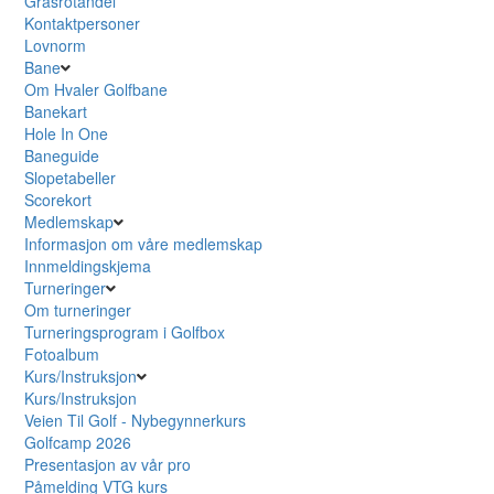
Grasrotandel
Kontaktpersoner
Lovnorm
Bane
Om Hvaler Golfbane
Banekart
Hole In One
Baneguide
Slopetabeller
Scorekort
Medlemskap
Informasjon om våre medlemskap
Innmeldingskjema
Turneringer
Om turneringer
Turneringsprogram i Golfbox
Fotoalbum
Kurs/Instruksjon
Kurs/Instruksjon
Veien Til Golf - Nybegynnerkurs
Golfcamp 2026
Presentasjon av vår pro
Påmelding VTG kurs