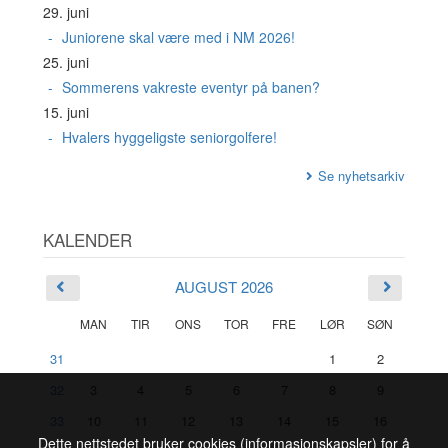
29. juni
Juniorene skal være med i NM 2026!
25. juni
Sommerens vakreste eventyr på banen?
15. juni
Hvalers hyggeligste seniorgolfere!
Se nyhetsarkiv
KALENDER
AUGUST 2026
MAN
TIR
ONS
TOR
FRE
LØR
SØN
31
1
2
32
3
4
5
6
7
8
9
33
10
11
12
13
14
15
16
Dette nettstedet bruker cookies (informasjonskapsler) for å