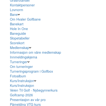
Grasrotandel
Kontaktpersoner
Lovnorm
Bane
Om Hvaler Golfbane
Banekart
Hole In One
Baneguide
Slopetabeller
Scorekort
Medlemskap
Informasjon om våre medlemskap
Innmeldingskjema
Turneringer
Om turneringer
Turneringsprogram i Golfbox
Fotoalbum
Kurs/Instruksjon
Kurs/Instruksjon
Veien Til Golf - Nybegynnerkurs
Golfcamp 2026
Presentasjon av vår pro
Påmelding VTG kurs