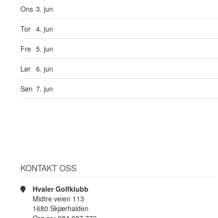
Ons
3. jun
Tor
4. jun
Fre
5. jun
Lør
6. jun
Søn
7. jun
KONTAKT OSS
Hvaler Golfklubb
Midtre veien 113
1680 Skjærhalden
Org.nr.: 984 937 776