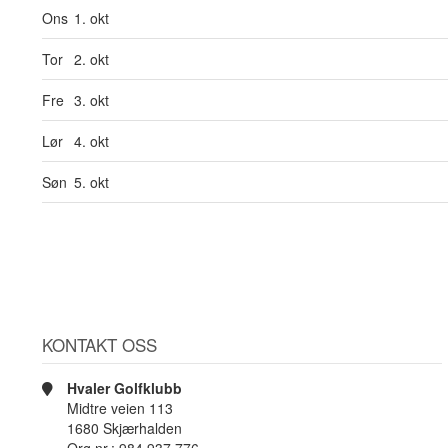
Ons
1. okt
Tor
2. okt
Fre
3. okt
Lør
4. okt
Søn
5. okt
KONTAKT OSS
Hvaler Golfklubb
Midtre veien 113
1680 Skjærhalden
Org.nr.: 984 937 776