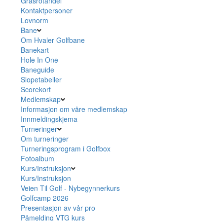
Grasrotandel
Kontaktpersoner
Lovnorm
Bane
Om Hvaler Golfbane
Banekart
Hole In One
Baneguide
Slopetabeller
Scorekort
Medlemskap
Informasjon om våre medlemskap
Innmeldingskjema
Turneringer
Om turneringer
Turneringsprogram i Golfbox
Fotoalbum
Kurs/Instruksjon
Kurs/Instruksjon
Veien Til Golf - Nybegynnerkurs
Golfcamp 2026
Presentasjon av vår pro
Påmelding VTG kurs