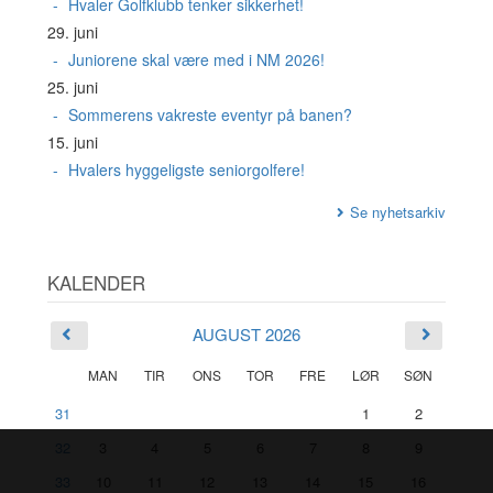
Hvaler Golfklubb tenker sikkerhet!
29. juni
Juniorene skal være med i NM 2026!
25. juni
Sommerens vakreste eventyr på banen?
15. juni
Hvalers hyggeligste seniorgolfere!
Se nyhetsarkiv
KALENDER
AUGUST 2026
MAN
TIR
ONS
TOR
FRE
LØR
SØN
31
1
2
32
3
4
5
6
7
8
9
33
10
11
12
13
14
15
16