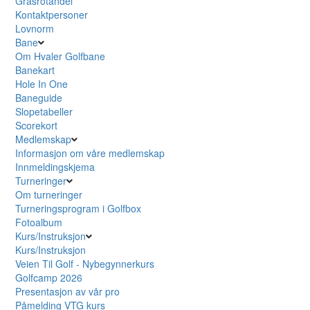
Grasrotandel
Kontaktpersoner
Lovnorm
Bane
Om Hvaler Golfbane
Banekart
Hole In One
Baneguide
Slopetabeller
Scorekort
Medlemskap
Informasjon om våre medlemskap
Innmeldingskjema
Turneringer
Om turneringer
Turneringsprogram i Golfbox
Fotoalbum
Kurs/Instruksjon
Kurs/Instruksjon
Veien Til Golf - Nybegynnerkurs
Golfcamp 2026
Presentasjon av vår pro
Påmelding VTG kurs