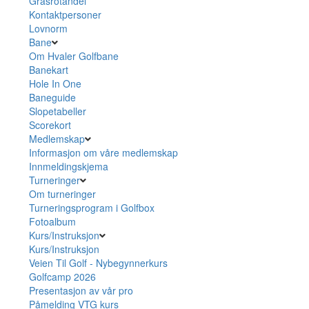
Grasrotandel
Kontaktpersoner
Lovnorm
Bane
Om Hvaler Golfbane
Banekart
Hole In One
Baneguide
Slopetabeller
Scorekort
Medlemskap
Informasjon om våre medlemskap
Innmeldingskjema
Turneringer
Om turneringer
Turneringsprogram i Golfbox
Fotoalbum
Kurs/Instruksjon
Kurs/Instruksjon
Veien Til Golf - Nybegynnerkurs
Golfcamp 2026
Presentasjon av vår pro
Påmelding VTG kurs