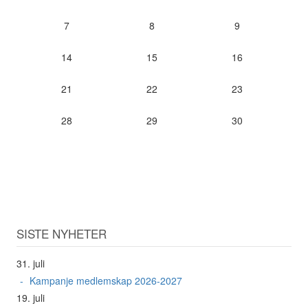
7
8
9
14
15
16
21
22
23
28
29
30
SISTE NYHETER
31. juli
Kampanje medlemskap 2026-2027
19. juli