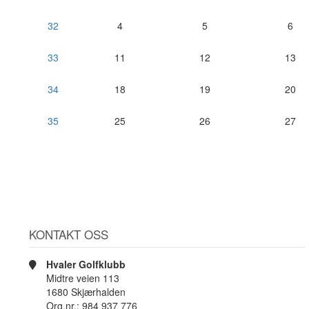
32
4
5
6
33
11
12
13
34
18
19
20
35
25
26
27
KONTAKT OSS
Hvaler Golfklubb
Midtre veien 113
1680 Skjærhalden
Org.nr.: 984 937 776