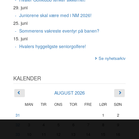
29. juni
Juniorene skal være med i NM 2026!
25. juni
Sommerens vakreste eventyr på banen?
15. juni
Hvalers hyggeligste seniorgolfere!
Se nyhetsarkiv
KALENDER
AUGUST 2026
MAN
TIR
ONS
TOR
FRE
LØR
SØN
31
1
2
32
3
4
5
6
7
8
9
33
10
11
12
13
14
15
16