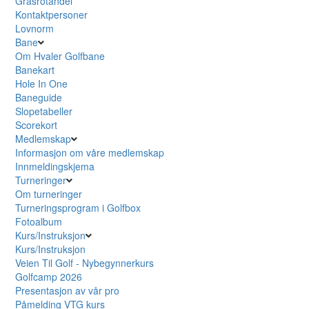
Grasrotandel
Kontaktpersoner
Lovnorm
Bane
Om Hvaler Golfbane
Banekart
Hole In One
Baneguide
Slopetabeller
Scorekort
Medlemskap
Informasjon om våre medlemskap
Innmeldingskjema
Turneringer
Om turneringer
Turneringsprogram i Golfbox
Fotoalbum
Kurs/Instruksjon
Kurs/Instruksjon
Veien Til Golf - Nybegynnerkurs
Golfcamp 2026
Presentasjon av vår pro
Påmelding VTG kurs