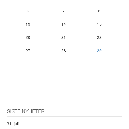
6
7
8
13
14
15
20
21
22
27
28
29
SISTE NYHETER
31. juli