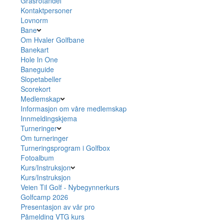
Grasrotandel
Kontaktpersoner
Lovnorm
Bane
Om Hvaler Golfbane
Banekart
Hole In One
Baneguide
Slopetabeller
Scorekort
Medlemskap
Informasjon om våre medlemskap
Innmeldingskjema
Turneringer
Om turneringer
Turneringsprogram i Golfbox
Fotoalbum
Kurs/Instruksjon
Kurs/Instruksjon
Veien Til Golf - Nybegynnerkurs
Golfcamp 2026
Presentasjon av vår pro
Påmelding VTG kurs