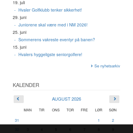
19. juli
Hvaler Golfklubb tenker sikkerhet!
29. juni
Juniorene skal være med i NM 2026!
25. juni
Sommerens vakreste eventyr på banen?
15. juni
Hvalers hyggeligste seniorgolfere!
Se nyhetsarkiv
KALENDER
AUGUST 2026
MAN
TIR
ONS
TOR
FRE
LØR
SØN
31
1
2
32
3
4
5
6
7
8
9