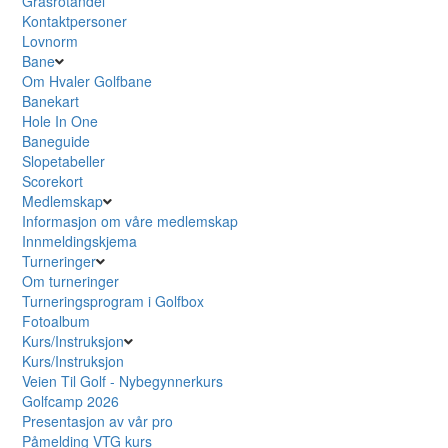
Grasrotandel
Kontaktpersoner
Lovnorm
Bane
Om Hvaler Golfbane
Banekart
Hole In One
Baneguide
Slopetabeller
Scorekort
Medlemskap
Informasjon om våre medlemskap
Innmeldingskjema
Turneringer
Om turneringer
Turneringsprogram i Golfbox
Fotoalbum
Kurs/Instruksjon
Kurs/Instruksjon
Veien Til Golf - Nybegynnerkurs
Golfcamp 2026
Presentasjon av vår pro
Påmelding VTG kurs