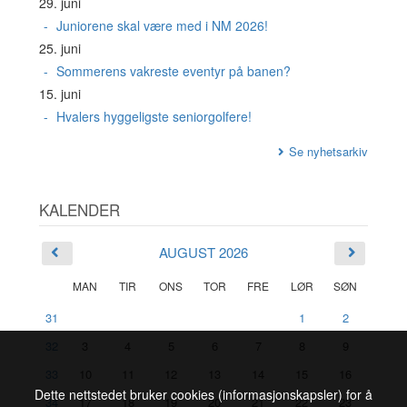
29. juni
Juniorene skal være med i NM 2026!
25. juni
Sommerens vakreste eventyr på banen?
15. juni
Hvalers hyggeligste seniorgolfere!
Se nyhetsarkiv
KALENDER
AUGUST 2026
MAN
TIR
ONS
TOR
FRE
LØR
SØN
31
1
2
32
3
4
5
6
7
8
9
33
10
11
12
13
14
15
16
Dette nettstedet bruker cookies (informasjonskapsler) for å
34
17
18
19
20
21
22
23