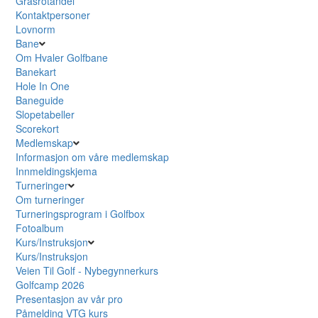
Grasrotandel
Kontaktpersoner
Lovnorm
Bane
Om Hvaler Golfbane
Banekart
Hole In One
Baneguide
Slopetabeller
Scorekort
Medlemskap
Informasjon om våre medlemskap
Innmeldingskjema
Turneringer
Om turneringer
Turneringsprogram i Golfbox
Fotoalbum
Kurs/Instruksjon
Kurs/Instruksjon
Veien Til Golf - Nybegynnerkurs
Golfcamp 2026
Presentasjon av vår pro
Påmelding VTG kurs