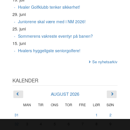
Hvaler Golfklubb tenker sikkerhet!
29. juni
Juniorene skal være med i NM 2026!
25. juni
Sommerens vakreste eventyr på banen?
15. juni
Hvalers hyggeligste seniorgolfere!
Se nyhetsarkiv
KALENDER
AUGUST 2026
MAN
TIR
ONS
TOR
FRE
LØR
SØN
31
1
2
32
3
4
5
6
7
8
9