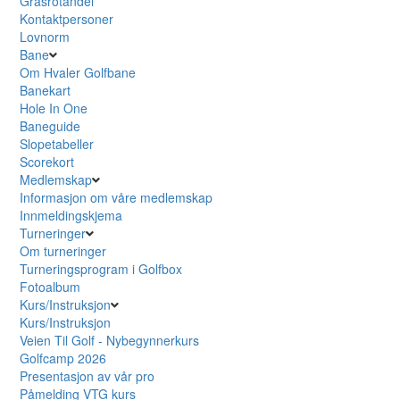
Grasrotandel
Kontaktpersoner
Lovnorm
Bane
Om Hvaler Golfbane
Banekart
Hole In One
Baneguide
Slopetabeller
Scorekort
Medlemskap
Informasjon om våre medlemskap
Innmeldingskjema
Turneringer
Om turneringer
Turneringsprogram i Golfbox
Fotoalbum
Kurs/Instruksjon
Kurs/Instruksjon
Veien Til Golf - Nybegynnerkurs
Golfcamp 2026
Presentasjon av vår pro
Påmelding VTG kurs