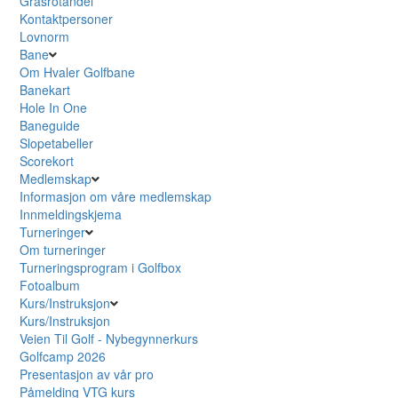
Grasrotandel
Kontaktpersoner
Lovnorm
Bane
Om Hvaler Golfbane
Banekart
Hole In One
Baneguide
Slopetabeller
Scorekort
Medlemskap
Informasjon om våre medlemskap
Innmeldingskjema
Turneringer
Om turneringer
Turneringsprogram i Golfbox
Fotoalbum
Kurs/Instruksjon
Kurs/Instruksjon
Veien Til Golf - Nybegynnerkurs
Golfcamp 2026
Presentasjon av vår pro
Påmelding VTG kurs