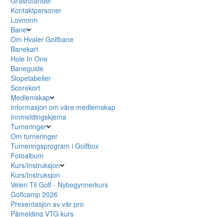
Grasrotandel
Kontaktpersoner
Lovnorm
Bane
Om Hvaler Golfbane
Banekart
Hole In One
Baneguide
Slopetabeller
Scorekort
Medlemskap
Informasjon om våre medlemskap
Innmeldingskjema
Turneringer
Om turneringer
Turneringsprogram i Golfbox
Fotoalbum
Kurs/Instruksjon
Kurs/Instruksjon
Veien Til Golf - Nybegynnerkurs
Golfcamp 2026
Presentasjon av vår pro
Påmelding VTG kurs