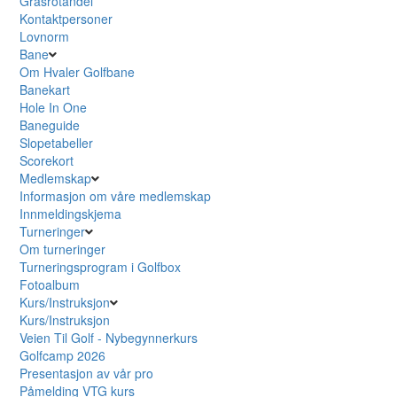
Grasrotandel
Kontaktpersoner
Lovnorm
Bane
Om Hvaler Golfbane
Banekart
Hole In One
Baneguide
Slopetabeller
Scorekort
Medlemskap
Informasjon om våre medlemskap
Innmeldingskjema
Turneringer
Om turneringer
Turneringsprogram i Golfbox
Fotoalbum
Kurs/Instruksjon
Kurs/Instruksjon
Veien Til Golf - Nybegynnerkurs
Golfcamp 2026
Presentasjon av vår pro
Påmelding VTG kurs