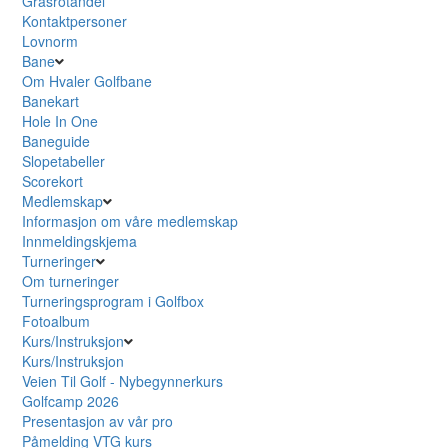
Grasrotandel
Kontaktpersoner
Lovnorm
Bane
Om Hvaler Golfbane
Banekart
Hole In One
Baneguide
Slopetabeller
Scorekort
Medlemskap
Informasjon om våre medlemskap
Innmeldingskjema
Turneringer
Om turneringer
Turneringsprogram i Golfbox
Fotoalbum
Kurs/Instruksjon
Kurs/Instruksjon
Veien Til Golf - Nybegynnerkurs
Golfcamp 2026
Presentasjon av vår pro
Påmelding VTG kurs