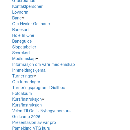
Grasrotandel
Kontaktpersoner
Lovnorm
Bane
Om Hvaler Golfbane
Banekart
Hole In One
Baneguide
Slopetabeller
Scorekort
Medlemskap
Informasjon om våre medlemskap
Innmeldingskjema
Turneringer
Om turneringer
Turneringsprogram i Golfbox
Fotoalbum
Kurs/Instruksjon
Kurs/Instruksjon
Veien Til Golf - Nybegynnerkurs
Golfcamp 2026
Presentasjon av vår pro
Påmelding VTG kurs