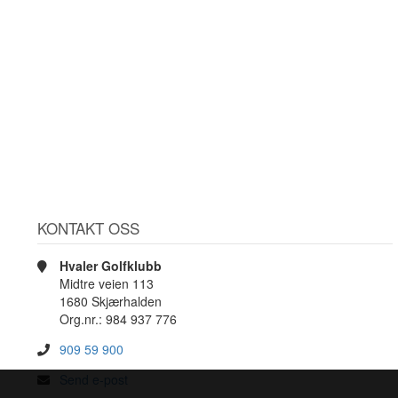
KONTAKT OSS
Hvaler Golfklubb
Midtre veien 113
1680 Skjærhalden
Org.nr.: 984 937 776
909 59 900
Send e-post