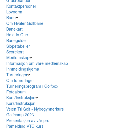
Grasrotandel
Kontaktpersoner
Lovnorm
Bane
Om Hvaler Golfbane
Banekart
Hole In One
Baneguide
Slopetabeller
Scorekort
Medlemskap
Informasjon om våre medlemskap
Innmeldingskjema
Turneringer
Om turneringer
Turneringsprogram i Golfbox
Fotoalbum
Kurs/Instruksjon
Kurs/Instruksjon
Veien Til Golf - Nybegynnerkurs
Golfcamp 2026
Presentasjon av vår pro
Påmelding VTG kurs