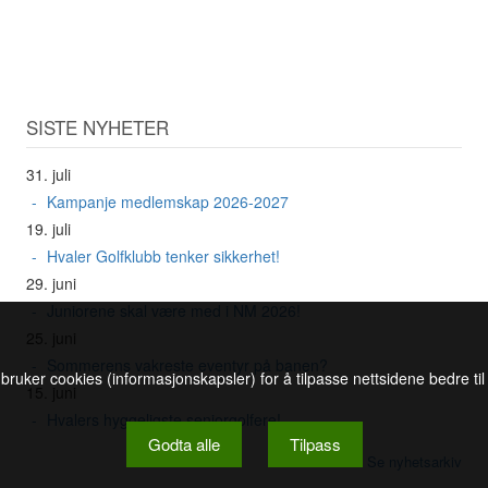
SISTE NYHETER
31. juli
Kampanje medlemskap 2026-2027
19. juli
Hvaler Golfklubb tenker sikkerhet!
29. juni
Juniorene skal være med i NM 2026!
25. juni
Sommerens vakreste eventyr på banen?
 bruker cookies (informasjonskapsler) for å tilpasse nettsidene bedre ti
15. juni
Hvalers hyggeligste seniorgolfere!
Godta alle
Tilpass
Se nyhetsarkiv