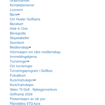
Grasrotandel
Kontaktpersoner
Lovnorm
Bane
Om Hvaler Golfbane
Banekart
Hole In One
Baneguide
Slopetabeller
Scorekort
Medlemskap
Informasjon om våre medlemskap
Innmeldingskjema
Turneringer
Om turneringer
Turneringsprogram i Golfbox
Fotoalbum
Kurs/Instruksjon
Kurs/Instruksjon
Veien Til Golf - Nybegynnerkurs
Golfcamp 2026
Presentasjon av vår pro
Påmelding VTG kurs