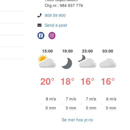
Org.nr.: 984 937 776
909 59 900
Send e-post
15:00
19:00
23:00
03:00
20°
18°
16°
16°
8 m/s
7 m/s
7 m/s
6 m/s
0 mm
0 mm
0 mm
0 mm
Se mer hos yr.no