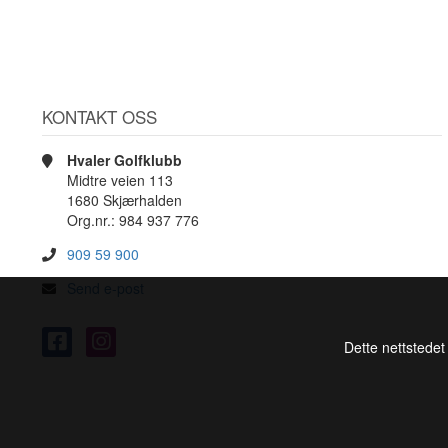
KONTAKT OSS
Hvaler Golfklubb
Midtre veien 113
1680 Skjærhalden
Org.nr.: 984 937 776
909 59 900
Send e-post
Dette nettstedet