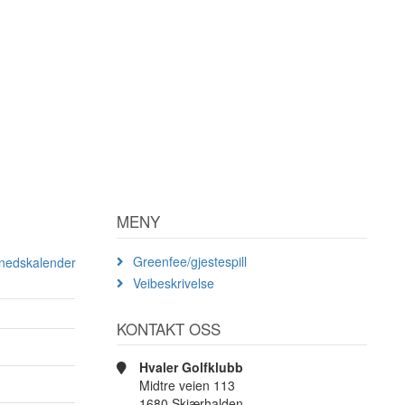
MENY
Greenfee/gjestespill
ånedskalender
Veibeskrivelse
KONTAKT OSS
Hvaler Golfklubb
Midtre veien 113
1680 Skjærhalden