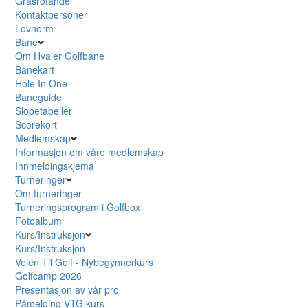
Grasrotandel
Kontaktpersoner
Lovnorm
Bane
Om Hvaler Golfbane
Banekart
Hole In One
Baneguide
Slopetabeller
Scorekort
Medlemskap
Informasjon om våre medlemskap
Innmeldingskjema
Turneringer
Om turneringer
Turneringsprogram i Golfbox
Fotoalbum
Kurs/Instruksjon
Kurs/Instruksjon
Veien Til Golf - Nybegynnerkurs
Golfcamp 2026
Presentasjon av vår pro
Påmelding VTG kurs