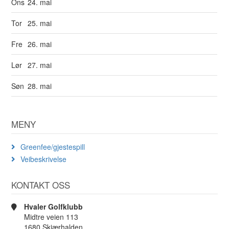
Ons
24. mai
Tor
25. mai
Fre
26. mai
Lør
27. mai
Søn
28. mai
MENY
Greenfee/gjestespill
Veibeskrivelse
KONTAKT OSS
Hvaler Golfklubb
Midtre veien 113
1680 Skjærhalden