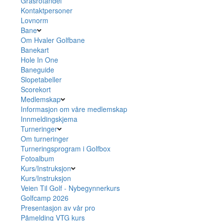
Grasrotandel
Kontaktpersoner
Lovnorm
Bane
Om Hvaler Golfbane
Banekart
Hole In One
Baneguide
Slopetabeller
Scorekort
Medlemskap
Informasjon om våre medlemskap
Innmeldingskjema
Turneringer
Om turneringer
Turneringsprogram i Golfbox
Fotoalbum
Kurs/Instruksjon
Kurs/Instruksjon
Veien Til Golf - Nybegynnerkurs
Golfcamp 2026
Presentasjon av vår pro
Påmelding VTG kurs