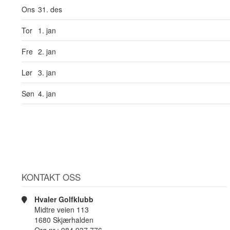
Ons
31. des
Tor
1. jan
Fre
2. jan
Lør
3. jan
Søn
4. jan
KONTAKT OSS
Hvaler Golfklubb
Midtre veien 113
1680 Skjærhalden
Org.nr.: 984 937 776