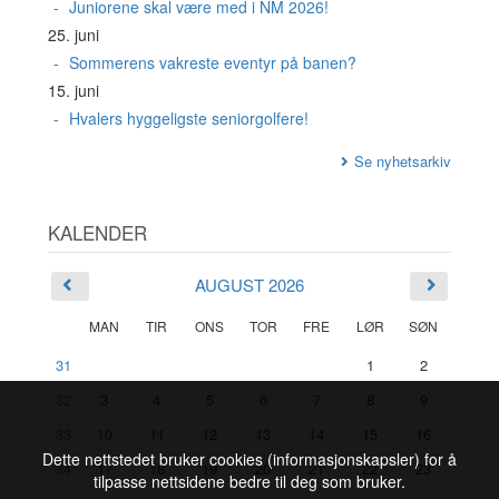
Juniorene skal være med i NM 2026!
25. juni
Sommerens vakreste eventyr på banen?
15. juni
Hvalers hyggeligste seniorgolfere!
Se nyhetsarkiv
KALENDER
AUGUST 2026
MAN
TIR
ONS
TOR
FRE
LØR
SØN
31
1
2
32
3
4
5
6
7
8
9
33
10
11
12
13
14
15
16
Dette nettstedet bruker cookies (informasjonskapsler) for å
34
17
18
19
20
21
22
23
tilpasse nettsidene bedre til deg som bruker.