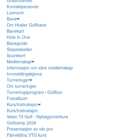
Grasrotandel
Kontaktpersoner
Lovnorm
Bane
Om Hvaler Golfbane
Banekart
Hole In One
Baneguide
Slopetabeller
Scorekort
Medlemskap
Informasjon om våre medlemskap
Innmeldingskjema
Turneringer
Om turneringer
Turneringsprogram i Golfbox
Fotoalbum
Kurs/Instruksjon
Kurs/Instruksjon
Veien Til Golf - Nybegynnerkurs
Golfcamp 2026
Presentasjon av vår pro
Påmelding VTG kurs