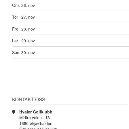
Ons
26. nov
Tor
27. nov
Fre
28. nov
Lør
29. nov
Søn
30. nov
KONTAKT OSS
Hvaler Golfklubb
Midtre veien 113
1680 Skjærhalden
Org.nr.: 984 937 776