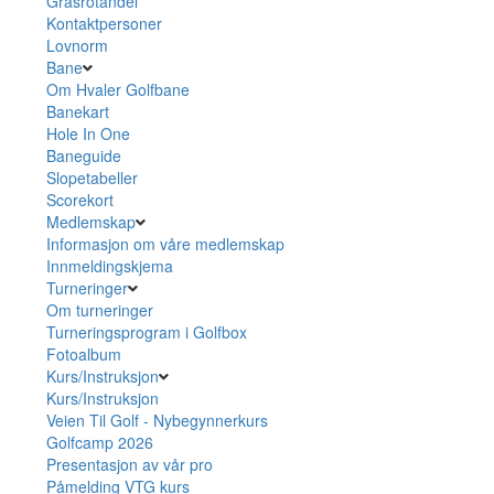
Grasrotandel
Kontaktpersoner
Lovnorm
Bane
Om Hvaler Golfbane
Banekart
Hole In One
Baneguide
Slopetabeller
Scorekort
Medlemskap
Informasjon om våre medlemskap
Innmeldingskjema
Turneringer
Om turneringer
Turneringsprogram i Golfbox
Fotoalbum
Kurs/Instruksjon
Kurs/Instruksjon
Veien Til Golf - Nybegynnerkurs
Golfcamp 2026
Presentasjon av vår pro
Påmelding VTG kurs