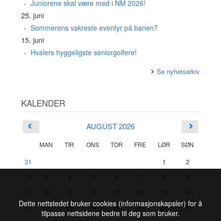
Juniorene skal være med i NM 2026!
25. juni
Sommerens vakreste eventyr på banen?
15. juni
Hvalers hyggeligste seniorgolfere!
Se nyhetsarkiv
KALENDER
AUGUST 2026
MAN
TIR
ONS
TOR
FRE
LØR
SØN
31
1
2
32
3
4
5
6
7
8
9
33
10
11
12
13
14
15
16
Dette nettstedet bruker cookies (informasjonskapsler) for å
34
17
18
19
20
21
22
23
tilpasse nettsidene bedre til deg som bruker.