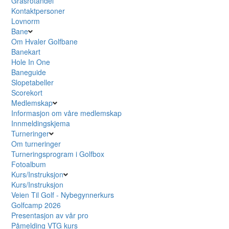
Grasrotandel
Kontaktpersoner
Lovnorm
Bane
Om Hvaler Golfbane
Banekart
Hole In One
Baneguide
Slopetabeller
Scorekort
Medlemskap
Informasjon om våre medlemskap
Innmeldingskjema
Turneringer
Om turneringer
Turneringsprogram i Golfbox
Fotoalbum
Kurs/Instruksjon
Kurs/Instruksjon
Veien Til Golf - Nybegynnerkurs
Golfcamp 2026
Presentasjon av vår pro
Påmelding VTG kurs