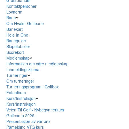
Grasrotandel
Kontaktpersoner
Lovnorm
Bane
Om Hvaler Golfbane
Banekart
Hole In One
Baneguide
Slopetabeller
Scorekort
Medlemskap
Informasjon om våre medlemskap
Innmeldingskjema
Turneringer
Om turneringer
Turneringsprogram i Golfbox
Fotoalbum
Kurs/Instruksjon
Kurs/Instruksjon
Veien Til Golf - Nybegynnerkurs
Golfcamp 2026
Presentasjon av vår pro
Påmelding VTG kurs