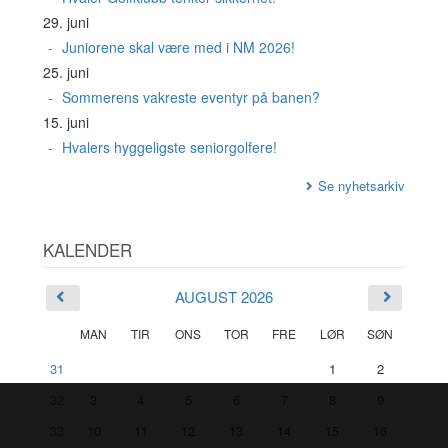
29. juni
Juniorene skal være med i NM 2026!
25. juni
Sommerens vakreste eventyr på banen?
15. juni
Hvalers hyggeligste seniorgolfere!
Se nyhetsarkiv
KALENDER
AUGUST 2026
MAN
TIR
ONS
TOR
FRE
LØR
SØN
31
1
2
32
3
4
5
6
7
8
9
33
10
11
12
13
14
15
16