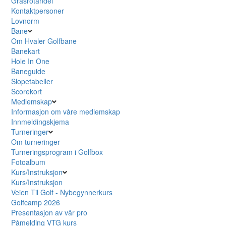
Grasrotandel
Kontaktpersoner
Lovnorm
Bane
Om Hvaler Golfbane
Banekart
Hole In One
Baneguide
Slopetabeller
Scorekort
Medlemskap
Informasjon om våre medlemskap
Innmeldingskjema
Turneringer
Om turneringer
Turneringsprogram i Golfbox
Fotoalbum
Kurs/Instruksjon
Kurs/Instruksjon
Veien Til Golf - Nybegynnerkurs
Golfcamp 2026
Presentasjon av vår pro
Påmelding VTG kurs