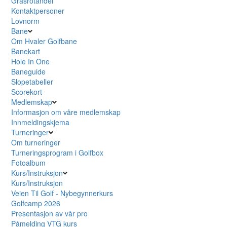
Grasrotandel
Kontaktpersoner
Lovnorm
Bane
Om Hvaler Golfbane
Banekart
Hole In One
Baneguide
Slopetabeller
Scorekort
Medlemskap
Informasjon om våre medlemskap
Innmeldingskjema
Turneringer
Om turneringer
Turneringsprogram i Golfbox
Fotoalbum
Kurs/Instruksjon
Kurs/Instruksjon
Veien Til Golf - Nybegynnerkurs
Golfcamp 2026
Presentasjon av vår pro
Påmelding VTG kurs