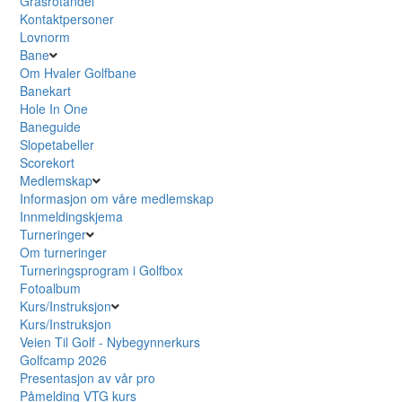
Grasrotandel
Kontaktpersoner
Lovnorm
Bane
Om Hvaler Golfbane
Banekart
Hole In One
Baneguide
Slopetabeller
Scorekort
Medlemskap
Informasjon om våre medlemskap
Innmeldingskjema
Turneringer
Om turneringer
Turneringsprogram i Golfbox
Fotoalbum
Kurs/Instruksjon
Kurs/Instruksjon
Veien Til Golf - Nybegynnerkurs
Golfcamp 2026
Presentasjon av vår pro
Påmelding VTG kurs