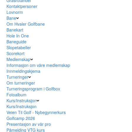
Grasrotandel
Kontaktpersoner
Lovnorm
Bane
Om Hvaler Golfbane
Banekart
Hole In One
Baneguide
Slopetabeller
Scorekort
Medlemskap
Informasjon om våre medlemskap
Innmeldingskjema
Turneringer
Om turneringer
Turneringsprogram i Golfbox
Fotoalbum
Kurs/Instruksjon
Kurs/Instruksjon
Veien Til Golf - Nybegynnerkurs
Golfcamp 2026
Presentasjon av vår pro
Påmelding VTG kurs